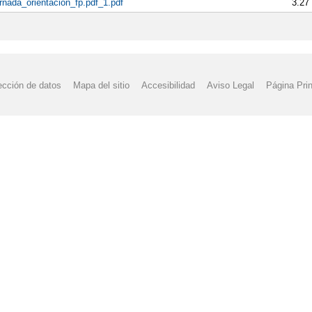
ornada_orientacion_fp.pdf_1.pdf
3.27
ección de datos
Mapa del sitio
Accesibilidad
Aviso Legal
Página Prin