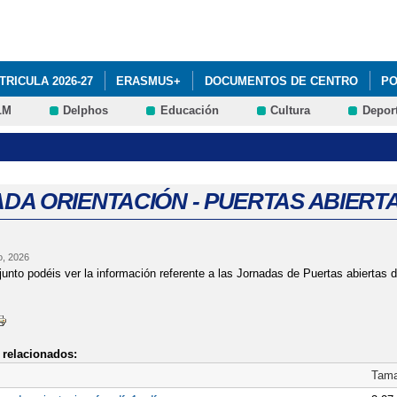
Pasar al
contenido
principal
TRICULA 2026-27
ERASMUS+
DOCUMENTOS DE CENTRO
PO
LM
Delphos
Educación
Cultura
Depor
A CICLOS FORMATIVOS Y BACHILLERATO
DA ORIENTACIÓN - PUERTAS ABIER
o, 2026
unto podéis ver la información referente a las Jornadas de Puertas abiertas 
relacionados:
Tam