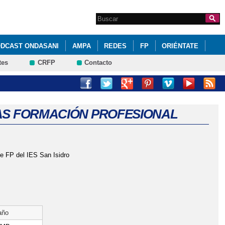
Search this site
Formulario de
búsqueda
DCAST ONDASANI
AMPA
REDES
FP
ORIÉNTATE
tes
CRFP
Contacto
TAS FORMACIÓN PROFESIONAL
de FP del IES San Isidro
año