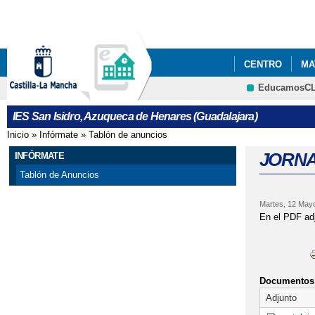
CENTRO
MA
EducamosC
EXÁMENES PAR
IES San Isidro, Azuqueca de Henares (Guadalajara)
Inicio
»
Infórmate
»
Tablón de anuncios
Se encuentra usted aquí
JORNA
INFÓRMATE
Tablón de Anuncios
Martes, 12 May
En el PDF adj
Documentos 
Adjunto