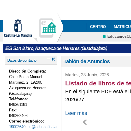
Pa
co
pri
CENTRO
MATRICUL
EducamosC
PODCAST ONDASANI
CRFP
IES San Isidro, Azuqueca de Henares (Guadalajara)
EXÁMENES PARA CIC
Datos de contacto
Tablón de Anuncios
Dirección Completa:
Martes, 23 Junio, 2026
Calle Poeta Manuel
Listado de libros de t
Martínez, 2. 19200,
Azuqueca de Henares
En el siguiente PDF está el 
(Guadalajara)
2026/27
Teléfonos:
949261181
Fax:
Leer más
949262406
Correo electrónico:
19002640.ies@educastillalamancha.es