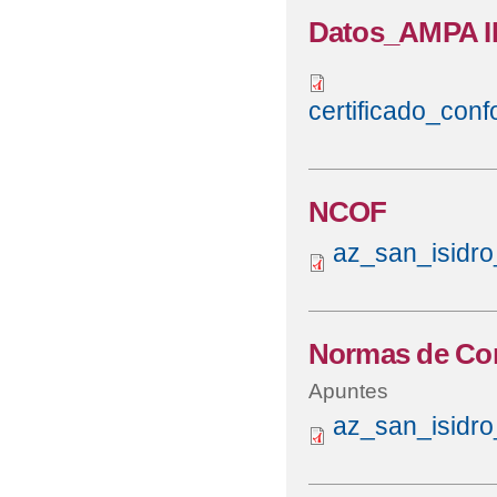
Datos_AMPA IE
certificado_con
NCOF
az_san_isidro
Normas de Con
Apuntes
az_san_isidro