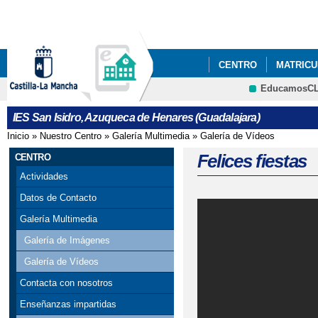
Pa
co
pri
CENTRO
MATRICUL
EducamosC
PODCAST ONDASANI
CRFP
IES San Isidro, Azuqueca de Henares (Guadalajara)
EXÁMENES PARA CIC
Inicio
»
Nuestro Centro
»
Galería Multimedia
»
Galería de Vídeos
Se encuentra usted aquí
Felices fiestas
CENTRO
Actividades
Datos de Contacto
Galería Multimedia
Galería de Imágenes
Galería de Vídeos
Contacta con nosotros
Enseñanzas impartidas