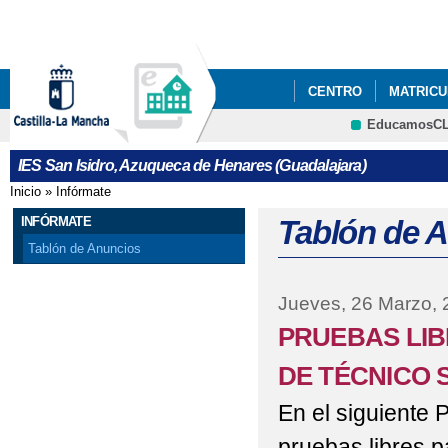
Pa
co
pri
CENTRO
MATRICUL
EducamosC
PODCAST ONDASANI
CRFP
IES San Isidro, Azuqueca de Henares (Guadalajara)
EXÁMENES PARA CIC
Inicio
»
Infórmate
Se encuentra usted aquí
INFÓRMATE
Tablón de 
Tablón de Anuncios
Jueves, 26 Marzo, 
PRUEBAS LIB
DE TÉCNICO 
En el siguiente P
pruebas libres p