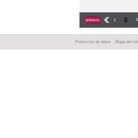
Páginas
2
‹
1
primera
Protección de datos
Mapa del sit