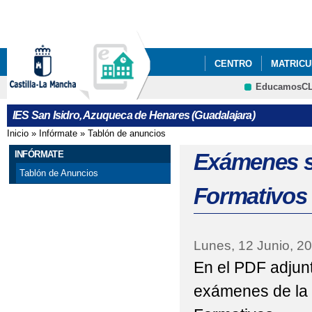
Pa
co
pri
CENTRO
MATRICUL
EducamosC
PODCAST ONDASANI
CRFP
IES San Isidro, Azuqueca de Henares (Guadalajara)
EXÁMENES PARA CIC
Inicio
»
Infórmate
»
Tablón de anuncios
Se encuentra usted aquí
INFÓRMATE
Exámenes s
Tablón de Anuncios
Formativos
Lunes, 12 Junio, 2
En el PDF adjunt
exámenes de la 