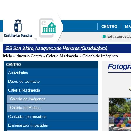
CENTRO
MA
EducamosC
EXÁMENES PAR
IES San Isidro, Azuqueca de Henares (Guadalajara)
Inicio
»
Nuestro Centro
»
Galería Multimedia
»
Galería de Imágenes
Se encuentra usted aquí
Fotogr
CENTRO
Actividades
Datos de Contacto
Galería Multimedia
Galería de Imágenes
Galería de Vídeos
Contacta con nosotros
Enseñanzas impartidas