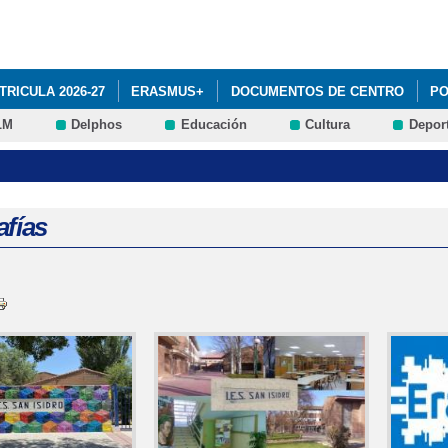
Pasar al
contenido
principal
TRICULA 2026-27
ERASMUS+
DOCUMENTOS DE CENTRO
PO
LM
Delphos
Educación
Cultura
Depor
A CICLOS FORMATIVOS Y BACHILLERATO
afías