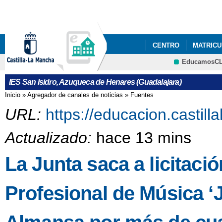
Pa
co
pri
CENTRO
MATRICUL
EducamosC
PODCAST ONDASANI
CRFP
IES San Isidro, Azuqueca de Henares (Guadalajara)
EXÁMENES PARA CIC
Inicio
»
Agregador de canales de noticias
»
Fuentes
Se encuentra usted aquí
URL:
https://educacion.castil
Actualizado:
hace 13 mins
La Junta saca a licitaci
Profesional de Música 