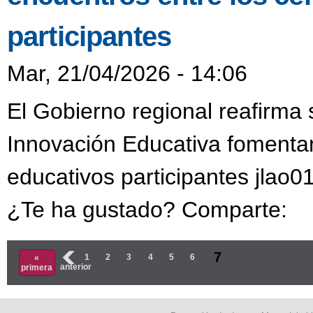
participantes
Mar, 21/04/2026 - 14:06
El Gobierno regional reafirma
Innovación Educativa fomentan
educativos participantes jlao0
¿Te ha gustado? Comparte:
Páginas
7
‹
1
2
3
4
5
6
«
anterior
primera